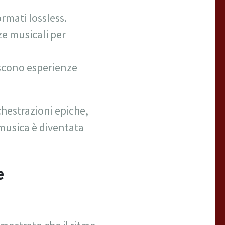
rmati lossless.
ze musicali per
iscono esperienze
chestrazioni epiche,
 musica è diventata
e