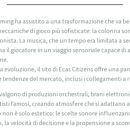
Gaming ha assistito a una trasformazione che va ben
 meccaniche di gioco più sofisticate: la colonna s
onista. La musica, che un tempo era limitata a se
a il giocatore in un viaggio sensoriale capace di
one.
 evoluzione, il sito di Ecas Citizens offre una pa
 tendenze del mercato, inclusi i collegamenti a r
valgono di produzioni orchestrali, brani elettroni
tisti famosi, creando atmosfere che si adattano al
on è solo estetico: le scelte sonore influenzan
o, la velocità di decisione e la propensione a sco