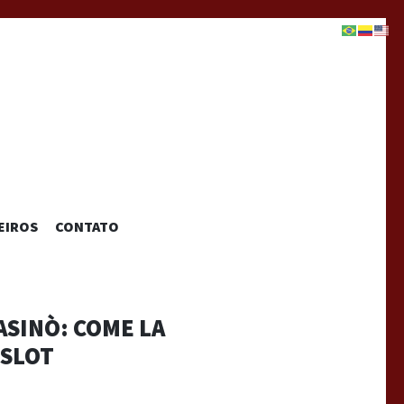
EIROS
CONTATO
ASINÒ: COME LA
 SLOT