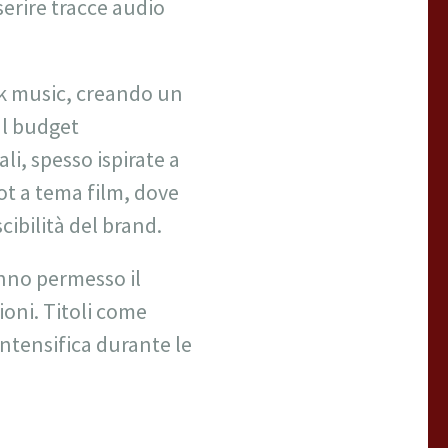
serire tracce audio
ock music, creando un
al budget
i, spesso ispirate a
ot a tema film, dove
ibilità del brand.
anno permesso il
oni. Titoli come
ntensifica durante le