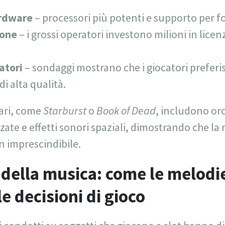
rdware
– processori più potenti e supporto per fo
ione
– i grossi operatori investono milioni in licen
atori
– sondaggi mostrano che i giocatori prefer
i alta qualità.
lari, come
Starburst
o
Book of Dead
, includono or
zate e effetti sonori spaziali, dimostrando che la
n imprescindibile.
a della musica: come le melodi
e decisioni di gioco