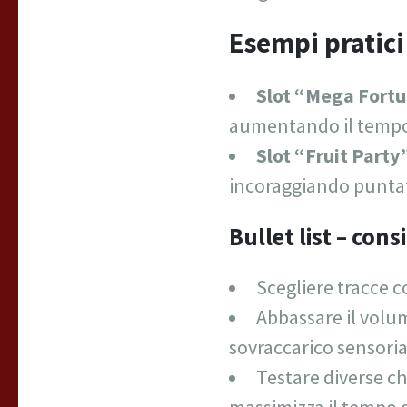
Esempi pratici
Slot “Mega Fort
aumentando il tempo m
Slot “Fruit Party
incoraggiando puntat
Bullet list – cons
Scegliere tracce c
Abbassare il volume
sovraccarico sensoria
Testare diverse ch