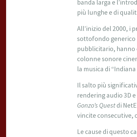
banda larga e l’intro
più lunghe e di quali
All’inizio del 2000, i
sottofondo generico m
pubblicitario, hanno 
colonne sonore cinema
la musica di “Indiana
Il salto più signific
rendering audio 3D e 
Gonzo’s Quest
di NetE
vincite consecutive,
Le cause di questo c