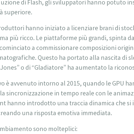
duzione di Flash, gli sviluppatori hanno potuto in
tà superiore.
 produttori hanno iniziato a licenziare brani di st
a più ricco. Le piattaforme più grandi, spinta d
cominciato a commissionare composizioni original
tografiche. Questo ha portato alla nascita di sl
 Jones” o di “Gladiatore” ha aumentato la riconosc
ativo è avvenuto intorno al 2015, quando le GPU h
la sincronizzazione in tempo reale con le animazi
nt hanno introdotto una traccia dinamica che si i
 creando una risposta emotiva immediata.
ambiamento sono molteplici: