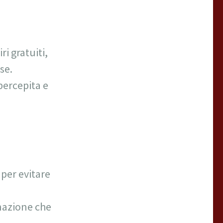
i gratuiti,
se.
percepita e
 per evitare
inazione che