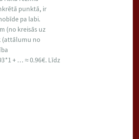
nkrētā punktā, ir
 nobīde pa labi.
m (no kreisās uz
 k (attālumu no
ība
93*1 + … ≈ 0.96€. Līdz