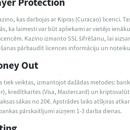
ayer Protection
azino, kas darbojas ar Kipras (Curacao) licenci. T
nās, ka laimesti var būt apliekami ar vietējo ienāk
icencēm. Kazino izmanto SSL šifrēšanu, lai aizsa
ēšanas pārbaudīt licences informāciju un noteik
oney Out
 tiek veiktas, izmantojot dažādas metodes: bank
er), kredītkartes (Visa, Mastercard) un kriptoval
zmaksas sākas no 20€. Apstrādes laiks atšķiras atk
, bankas pārskaitījumi aizņem 1-3 darba dienas.
ting