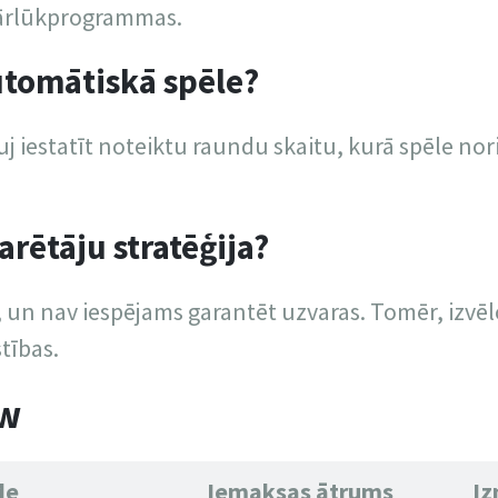
pārlūkprogrammas.
utomātiskā spēle?
j iestatīt noteiktu raundu skaitu, kurā spēle nor
arētāju stratēģija?
e, un nav iespējams garantēt uzvaras. Tomēr, izvē
tības.
ow
de
Iemaksas ātrums
Iz