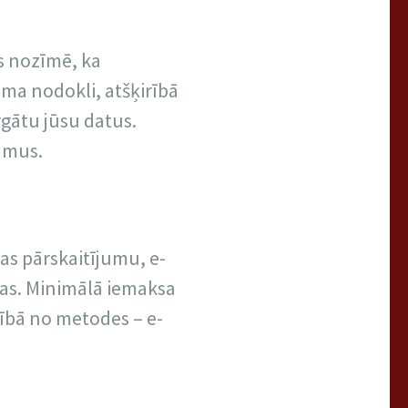
as nozīmē, ka
uma nodokli, atšķirībā
rgātu jūsu datus.
umus.
as pārskaitījumu, e-
ūtas. Minimālā iemaksa
arībā no metodes – e-