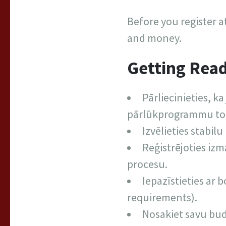
Before you register a
and money.
Getting Rea
Pārliecinieties, k
pārlūkprogrammu to 
Izvēlieties stabil
Reģistrējoties izm
procesu.
Iepazīstieties ar
requirements).
Nosakiet savu budž