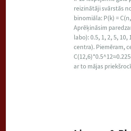
reizinātāji svārstās 
binomiāla: P(k) = C(n, 
Aprēķināsim paredzamo
labo): 0.5, 1, 2, 5, 1
centra). Piemēram, c
C(12,6)*0.5^12≈0.2256
ar to mājas priekšrocī