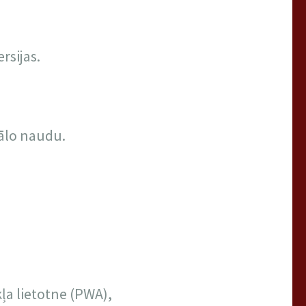
rsijas.
uālo naudu.
ļa lietotne (PWA),