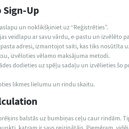
p Sign-Up
slapu un noklikšķiniet uz “Reģistrēties”.
ijas veidlapu ar savu vārdu, e-pastu un izvēlēto pa
pasta adresi, izmantojot saiti, kas tiks nosūtīta u
ksu, izvēloties vēlamo maksājuma metodi.
ādes dodieties uz spēļu sadaļu un izvēlieties šo 
loties likmes lielumu un rindu skaitu.
culation
prēķins balstās uz bumbiņas ceļu caur rindām. Tip
punkti, katram ir savs reizinātājs. Piemēram, vidē