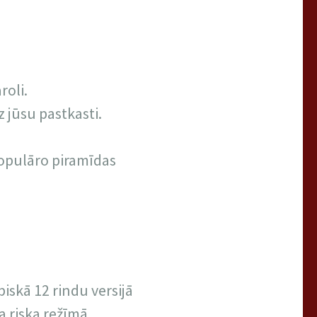
roli.
z jūsu pastkasti.
populāro piramīdas
iskā 12 rindu versijā
ja riska režīmā