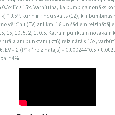
no 0.5× līdz 15×. Varbūtība, ka bumbiņa nonāks ko
n
k) * 0.5
, kur n ir rindu skaits (12), k ir bumbiņas
 vērtību (EV) ar likmi 1€ un šādiem reizinātājie
0, 15, 15, 10, 5, 2, 1, 0.5. Katram punktam nosakām
entrālajam punktam (k=6) reizinātājs 15×, varbūt
. EV = Σ (P*k * reizinātājs) = 0.000244*0.5 + 0.002
ba ir 4%.