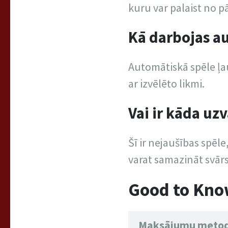
kuru var palaist no 
Kā darbojas a
Automātiskā spēle ļau
ar izvēlēto likmi.
Vai ir kāda uzv
Šī ir nejaušības spēl
varat samazināt svārs
Good to Kn
Maksājumu meto