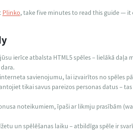
t
Plinko
, take five minutes to read this guide — i
dy
a jūsu ierīce atbalsta HTML5 spēles – lielākā daļa
dara.
u interneta savienojumu, lai izvairītos no spēles
antojiet tikai savus pareizos personas datus – ta
 bonusa noteikumiem, īpaši ar likmju prasībām (w
etu un spēlēšanas laiku – atbildīga spēle ir svar