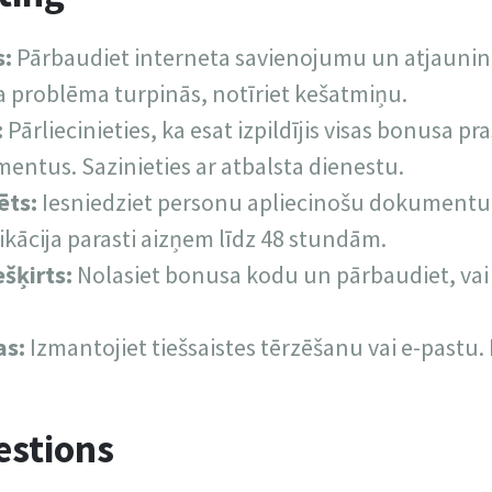
s:
Pārbaudiet interneta savienojumu un atjaunin
problēma turpinās, notīriet kešatmiņu.
:
Pārliecinieties, ka esat izpildījis visas bonusa pr
ntus. Sazinieties ar atbalsta dienestu.
ēts:
Iesniedziet personu apliecinošu dokumentu
ikācija parasti aizņem līdz 48 stundām.
šķirts:
Nolasiet bonusa kodu un pārbaudiet, vai 
as:
Izmantojiet tiešsaistes tērzēšanu vai e-pastu. 
stions