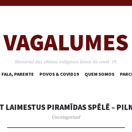
VAGALUMES
Memorial das vítimas indígenas fatais da covid-19.
PULAR
FALA, PARENTE
POVOS & COVID19
QUEM SOMOS
PARC
PARA
O
CONTEÚDO
T LAIMESTUS PIRAMĪDAS SPĒLĒ – PILN
Uncategorized