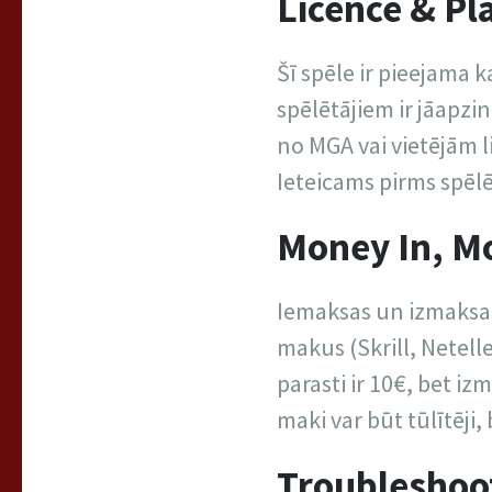
Licence & Pl
Šī spēle ir pieejama k
spēlētājiem ir jāapzi
no MGA vai vietējām l
Ieteicams pirms spēl
Money In, M
Iemaksas un izmaksas
makus (Skrill, Netell
parasti ir 10€, bet i
maki var būt tūlītēji
Troubleshoo