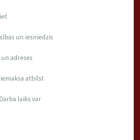
iet
asības un iesniedzis
 un adreses
iemaksa atbilst
Darba laiks var