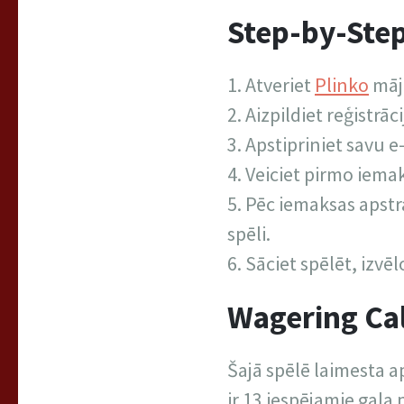
Step-by-Ste
Atveriet
Plinko
māja
Aizpildiet reģistrāc
Apstipriniet savu e-
Veiciet pirmo iema
Pēc iemaksas apstr
spēli.
Sāciet spēlēt, izvē
Wagering Cal
Šajā spēlē laimesta a
ir 13 iespējamie gala 