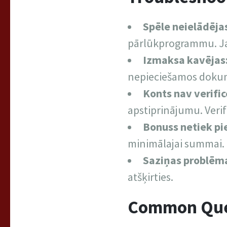
Spēle neielādēja
pārlūkprogrammu. Ja 
Izmaksa kavējas
nepieciešamos dokume
Konts nav verific
apstiprinājumu. Verif
Bonuss netiek pie
minimālajai summai.
Saziņas problēm
atšķirties.
Common Que