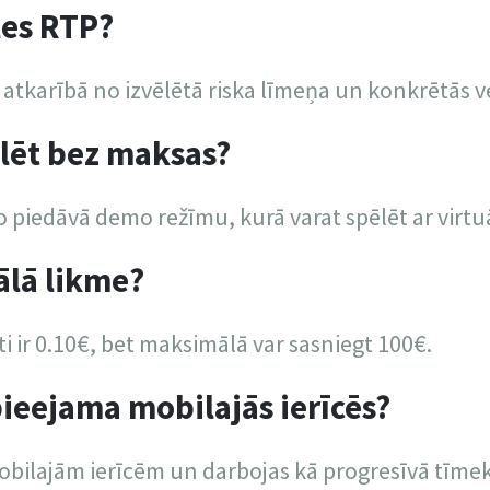
les RTP?
 atkarībā no izvēlētā riska līmeņa un konkrētās ve
ēlēt bez maksas?
no piedāvā demo režīmu, kurā varat spēlēt ar virt
ālā likme?
i ir 0.10€, bet maksimālā var sasniegt 100€.
 pieejama mobilajās ierīcēs?
mobilajām ierīcēm un darbojas kā progresīvā tīmek