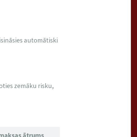
isināsies automātiski
loties zemāku risku,
maksas ātrums