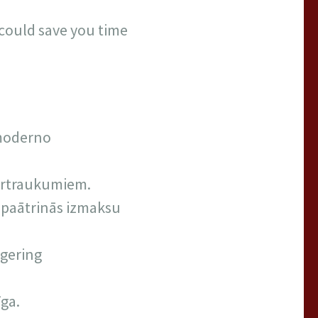
t could save you time
 moderno
 pārtraukumiem.
s paātrinās izmaksu
agering
īga.