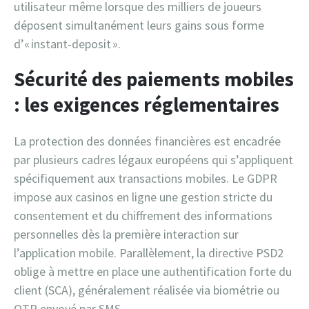
utilisateur même lorsque des milliers de joueurs
déposent simultanément leurs gains sous forme
d’« instant‑deposit ».
Sécurité des paiements mobiles
: les exigences réglementaires
La protection des données financières est encadrée
par plusieurs cadres légaux européens qui s’appliquent
spécifiquement aux transactions mobiles. Le GDPR
impose aux casinos en ligne une gestion stricte du
consentement et du chiffrement des informations
personnelles dès la première interaction sur
l’application mobile. Parallèlement, la directive PSD2
oblige à mettre en place une authentification forte du
client (SCA), généralement réalisée via biométrie ou
OTP envoyé par SMS.