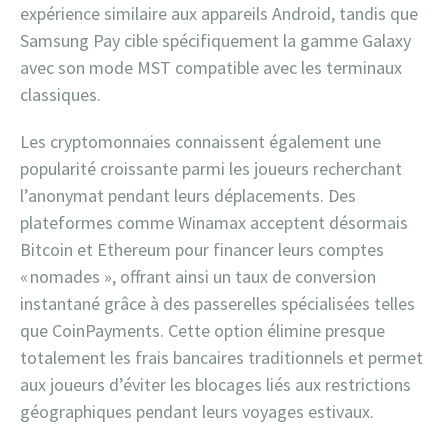
expérience similaire aux appareils Android, tandis que
Samsung Pay cible spécifiquement la gamme Galaxy
avec son mode MST compatible avec les terminaux
classiques.
Les cryptomonnaies connaissent également une
popularité croissante parmi les joueurs recherchant
l’anonymat pendant leurs déplacements. Des
plateformes comme Winamax acceptent désormais
Bitcoin et Ethereum pour financer leurs comptes
« nomades », offrant ainsi un taux de conversion
instantané grâce à des passerelles spécialisées telles
que CoinPayments. Cette option élimine presque
totalement les frais bancaires traditionnels et permet
aux joueurs d’éviter les blocages liés aux restrictions
géographiques pendant leurs voyages estivaux.