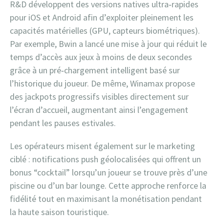
R&D développent des versions natives ultra‑rapides
pour iOS et Android afin d’exploiter pleinement les
capacités matérielles (GPU, capteurs biométriques).
Par exemple, Bwin a lancé une mise à jour qui réduit le
temps d’accès aux jeux à moins de deux secondes
grâce à un pré‑chargement intelligent basé sur
l’historique du joueur. De même, Winamax propose
des jackpots progressifs visibles directement sur
l’écran d’accueil, augmentant ainsi l’engagement
pendant les pauses estivales.
Les opérateurs misent également sur le marketing
ciblé : notifications push géolocalisées qui offrent un
bonus “cocktail” lorsqu’un joueur se trouve près d’une
piscine ou d’un bar lounge. Cette approche renforce la
fidélité tout en maximisant la monétisation pendant
la haute saison touristique.