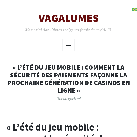
VAGALUMES
Memorial das vítimas indígenas fatais da covid-19.
PULAR
Menu
PARA
O
CONTEÚDO
« L’ÉTÉ DU JEU MOBILE : COMMENT LA
SÉCURITÉ DES PAIEMENTS FAÇONNE LA
PROCHAINE GÉNÉRATION DE CASINOS EN
LIGNE »
Uncategorized
« L’été du jeu mobile :