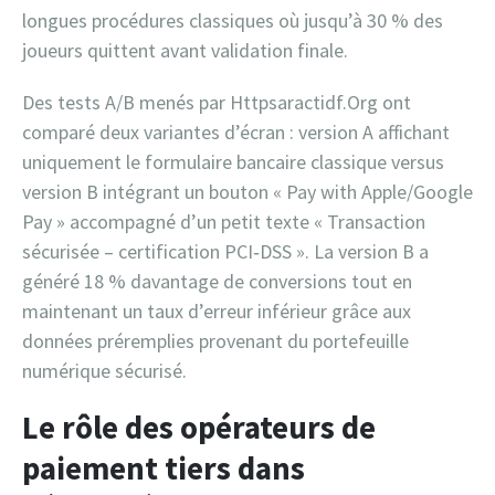
longues procédures classiques où jusqu’à 30 % des
joueurs quittent avant validation finale.
Des tests A/B menés par Httpsaractidf.Org ont
comparé deux variantes d’écran : version A affichant
uniquement le formulaire bancaire classique versus
version B intégrant un bouton « Pay with Apple/Google
Pay » accompagné d’un petit texte « Transaction
sécurisée – certification PCI‑DSS ». La version B a
généré 18 % davantage de conversions tout en
maintenant un taux d’erreur inférieur grâce aux
données préremplies provenant du portefeuille
numérique sécurisé.
Le rôle des opérateurs de
paiement tiers dans