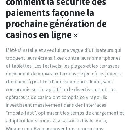
comment la sécurité des
paiements façonne la
prochaine génération de
casinos en ligne »
L’été s’installe et avec lui une vague d’utilisateurs qui
troquent leurs écrans fixes contre leurs smartphones
et tablettes. Les festivals, les plages et les terrasses
deviennent de nouveaux terrains de jeu où les joueurs
cherchent à profiter d’une expérience fluide, sans
compromis sur la rapidité ou le divertissement. Les
opérateurs de casino ont compris ce virage : ils
investissent massivement dans des interfaces
“mobile‑first”, optimisent les temps de chargement et
adaptent leurs bonus à la saison estivale. Ainsi,
Winamax ou Bwin proposent des promotions