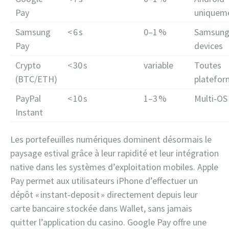
Pay
uniquem
Samsung
< 6 s
0–1 %
Samsun
Pay
devices
Crypto
< 30 s
variable
Toutes
(BTC/ETH)
platefor
PayPal
< 10 s
1–3 %
Multi‑OS
Instant
Les portefeuilles numériques dominent désormais le
paysage estival grâce à leur rapidité et leur intégration
native dans les systèmes d’exploitation mobiles. Apple
Pay permet aux utilisateurs iPhone d’effectuer un
dépôt « instant‑deposit » directement depuis leur
carte bancaire stockée dans Wallet, sans jamais
quitter l’application du casino. Google Pay offre une