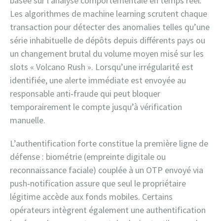
basée sur l’analyse comportementale en temps réel.
Les algorithmes de machine learning scrutent chaque
transaction pour détecter des anomalies telles qu’une
série inhabituelle de dépôts depuis différents pays ou
un changement brutal du volume moyen misé sur les
slots « Volcano Rush ». Lorsqu’une irrégularité est
identifiée, une alerte immédiate est envoyée au
responsable anti‑fraude qui peut bloquer
temporairement le compte jusqu’à vérification
manuelle.
L’authentification forte constitue la première ligne de
défense : biométrie (empreinte digitale ou
reconnaissance faciale) couplée à un OTP envoyé via
push‑notification assure que seul le propriétaire
légitime accède aux fonds mobiles. Certains
opérateurs intègrent également une authentification