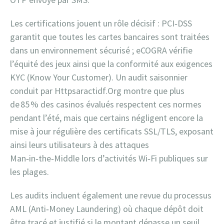
Les certifications jouent un rôle décisif : PCI‑DSS
garantit que toutes les cartes bancaires sont traitées
dans un environnement sécurisé ; eCOGRA vérifie
l’équité des jeux ainsi que la conformité aux exigences
KYC (Know Your Customer). Un audit saisonnier
conduit par Httpsaractidf.Org montre que plus
de 85 % des casinos évalués respectent ces normes
pendant l’été, mais que certains négligent encore la
mise à jour régulière des certificats SSL/TLS, exposant
ainsi leurs utilisateurs à des attaques
Man‑in‑the‑Middle lors d’activités Wi‑Fi publiques sur
les plages.
Les audits incluent également une revue du processus
AML (Anti‑Money Laundering) où chaque dépôt doit
être tracé et justifié si le montant dépasse un seuil