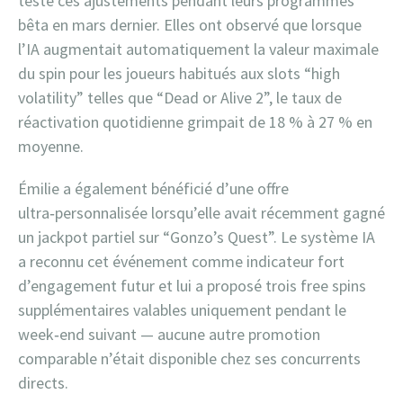
testé ces ajustements pendant leurs programmes
bêta en mars dernier. Elles ont observé que lorsque
l’IA augmentait automatiquement la valeur maximale
du spin pour les joueurs habitués aux slots “high
volatility” telles que “Dead or Alive 2”, le taux de
réactivation quotidienne grimpait de 18 % à 27 % en
moyenne.
Émilie a également bénéficié d’une offre
ultra‑personnalisée lorsqu’elle avait récemment gagné
un jackpot partiel sur “Gonzo’s Quest”. Le système IA
a reconnu cet événement comme indicateur fort
d’engagement futur et lui a proposé trois free spins
supplémentaires valables uniquement pendant le
week‑end suivant — aucune autre promotion
comparable n’était disponible chez ses concurrents
directs.