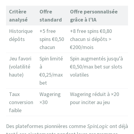
Critère
Offre
Offre personnalisée
analysé
standard
grâce à l’IA
Historique
+5 free
+8 free spins €0,80
dépôts
spins €0,50
chacun si dépôts >
chacun
€200/mois
Jeu favori
Spin limité
Spin augmentés jusqu’à
(volatilité
à
€0,50/max bet sur slots
haute)
€0,25/max
volatiles
bet
Taux
Wagering
Wagering réduit à ×20
conversion
×30
pour inciter au jeu
faible
Des plateformes pionnières comme
SpinLogic
ont déjà