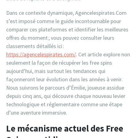
Dans ce contexte dynamique, Agencelespirates.Com
s’est imposé comme le guide incontournable pour
comparer ces plateformes et identifier les meilleures
offres du moment ; vous pouvez consulter leurs
classements détaillés ici :
https://agencelespirates.com/
. Cet article explore non
seulement la façon de récupérer les free spins
aujourd’hui, mais surtout les tendances qui
façonneront leur évolution dans les années à venir.
Nous suivrons le parcours d’Émilie, joueuse assidue
depuis cinq ans, qui découvre chaque nouveau levier
technologique et réglementaire comme une étape
d’une aventure immersive.
Le mécanisme actuel des Free