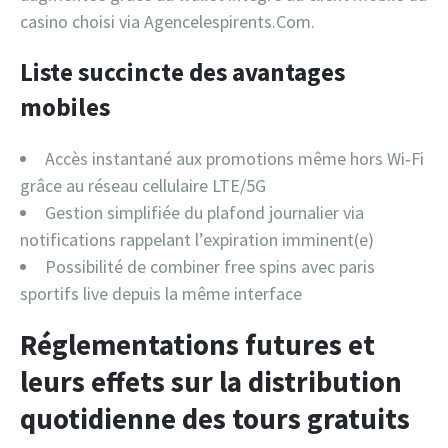
casino choisi via Agencelespirents.Com.
Liste succincte des avantages
mobiles
Accès instantané aux promotions même hors Wi‑Fi
grâce au réseau cellulaire LTE/5G
Gestion simplifiée du plafond journalier via
notifications rappelant l’expiration imminent(e)
Possibilité de combiner free spins avec paris
sportifs live depuis la même interface
Réglementations futures et
leurs effets sur la distribution
quotidienne des tours gratuits