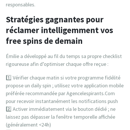
responsables.
Stratégies gagnantes pour
réclamer intelligemment vos
free spins de demain
Émilie a développé au fil du temps sa propre checklist
rigoureuse afin d’optimiser chaque offre reçue :
1️⃣ Vérifier chaque matin si votre programme fidélité
propose un daily spin ; utilisez votre application mobile
préférée recommandée par Agencelespirants.Com
pour recevoir instantanément les notifications push
2️⃣ Activer immédiatement via le bouton dédié ; ne
laissez pas dépasser la fenêtre temporelle affichée
(généralement <24h)