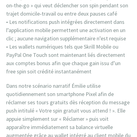
on‑the‑go » qui veut déclencher son spin pendant son
trajet domicile‑travail ou entre deux pauses café
• Les notifications push intégrées directement dans
l’application mobile permettent une activation en un
clic ; aucune navigation supplémentaire n’est requise
• Les wallets numériques tels que Skrill Mobile ou
PayPal One Touch sont maintenant liés directement
aux comptes bonus afin que chaque gain issu d’un
free spin soit crédité instantanément
Dans notre scénario narratif Émilie utilise
quotidiennement son smartphone Pixel afin de
réclamer ses tours gratuits dès réception du message
push intitulé « Votre spin gratuit vous attend ! ». Elle
appuie simplement sur « Réclamer » puis voit
apparaître immédiatement sa balance virtuelle
augmentée grâce au wallet intégré au client mobile du