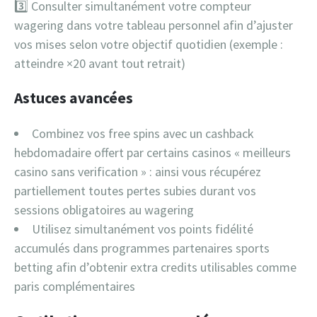
3️⃣ Consulter simultanément votre compteur
wagering dans votre tableau personnel afin d’ajuster
vos mises selon votre objectif quotidien (exemple :
atteindre ×20 avant tout retrait)
Astuces avancées
Combinez vos free spins avec un cashback
hebdomadaire offert par certains casinos « meilleurs
casino sans verification » : ainsi vous récupérez
partiellement toutes pertes subies durant vos
sessions obligatoires au wagering
Utilisez simultanément vos points fidélité
accumulés dans programmes partenaires sports
betting afin d’obtenir extra credits utilisables comme
paris complémentaires