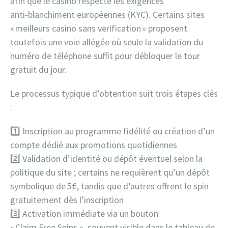
afin que le casino respecte les exigences
anti‑blanchiment européennes (KYC). Certains sites
« meilleurs casino sans verification » proposent
toutefois une voie allégée où seule la validation du
numéro de téléphone suffit pour débloquer le tour
gratuit du jour.
Le processus typique d’obtention suit trois étapes clés
:
1️⃣ Inscription au programme fidélité ou création d’un
compte dédié aux promotions quotidiennes
2️⃣ Validation d’identité ou dépôt éventuel selon la
politique du site ; certains ne requièrent qu’un dépôt
symbolique de 5 €, tandis que d’autres offrent le spin
gratuitement dès l’inscription
3️⃣ Activation immédiate via un bouton
« Claim Free Spins », souvent visible dans le tableau de