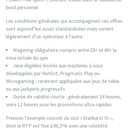
bord personnel
Les conditions générales qui accompagnent ces offres
sont aujourd’hui assez standardisées mais varient
légèrement d’un opérateur à l’autre :
Wagering obligatoire compris entre 20× et 40× la
mise initiale du spin
Jeux éligibles limités aux machines à sous
développées par NetEnt, Pragmatic Play ou
Microgaming ; rarement appliquées aux jeux de table
ou aux jackpots progressifs
Durée de validité courte : généralement 24 heures,
voire 12 heures pour les promotions ultra‑rapides
Prenons l’exemple concret du slot « Starburst III »,
dont le RTP est fixé à 96,5 % avec une volatilité