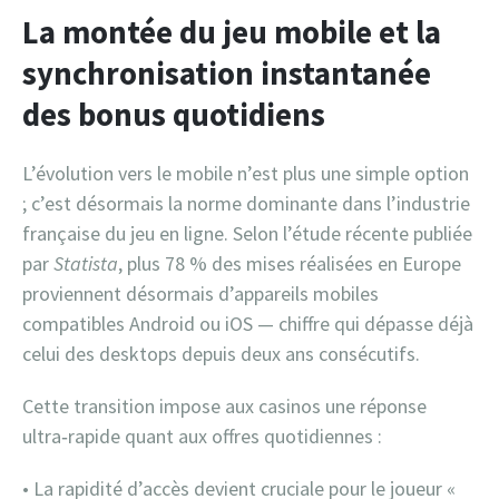
La montée du jeu mobile et la
synchronisation instantanée
des bonus quotidiens
L’évolution vers le mobile n’est plus une simple option
; c’est désormais la norme dominante dans l’industrie
française du jeu en ligne. Selon l’étude récente publiée
par
Statista
, plus 78 % des mises réalisées en Europe
proviennent désormais d’appareils mobiles
compatibles Android ou iOS — chiffre qui dépasse déjà
celui des desktops depuis deux ans consécutifs.
Cette transition impose aux casinos une réponse
ultra‑rapide quant aux offres quotidiennes :
• La rapidité d’accès devient cruciale pour le joueur «