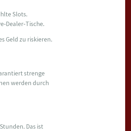
hlte Slots.
ve‑Dealer‑Tische.
s Geld zu riskieren.
arantiert strenge
ionen werden durch
Stunden. Das ist