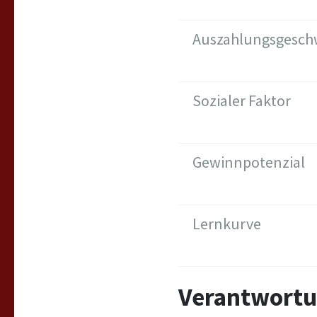
Auszahlungsgeschw
Sozialer Faktor
Gewinnpotenzial
Lernkurve
Verantwortun