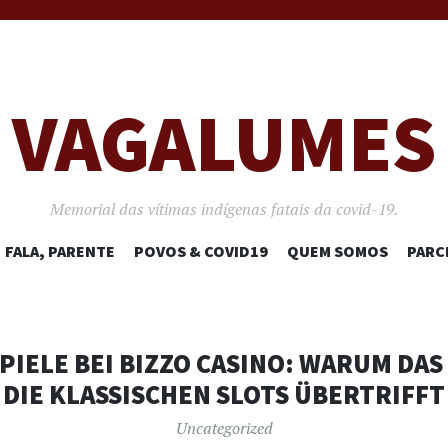
VAGALUMES
Memorial das vítimas indígenas fatais da covid-19.
PULAR
FALA, PARENTE
POVOS & COVID19
QUEM SOMOS
PARC
PARA
O
CONTEÚDO
PIELE BEI BIZZO CASINO: WARUM DAS
DIE KLASSISCHEN SLOTS ÜBERTRIFFT
Uncategorized