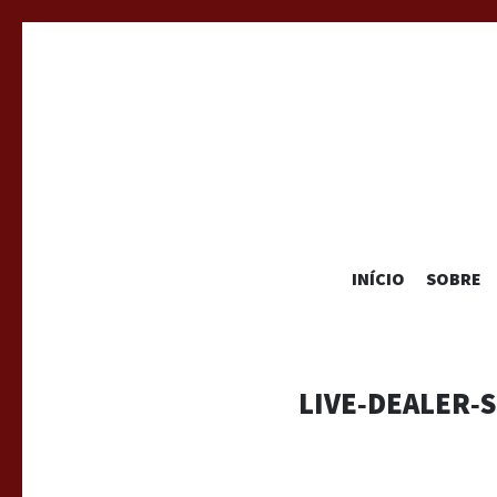
INÍCIO
SOBRE
LIVE‑DEALER‑S