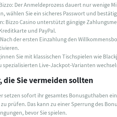
 Bizzo: Der Anmeldeprozess dauert nur wenige M
in, wählen Sie ein sicheres Passwort und bestätige
n: Bizzo Casino unterstützt gängige Zahlungsm
reditkarte und PayPal.
: Nach der ersten Einzahlung den Willkommensb
ivieren.
innen Sie mit klassischen Tischspielen wie Black
u spezialisierten Live‑Jackpot‑Varianten wechsel
, die Sie vermeiden sollten
er setzen sofort ihr gesamtes Bonusguthaben ein
u prüfen. Das kann zu einer Sperrung des Bonus
ngungen, bevor Sie spielen.