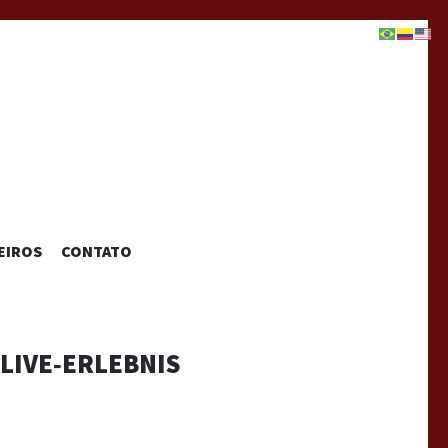
EIROS
CONTATO
 LIVE‑ERLEBNIS