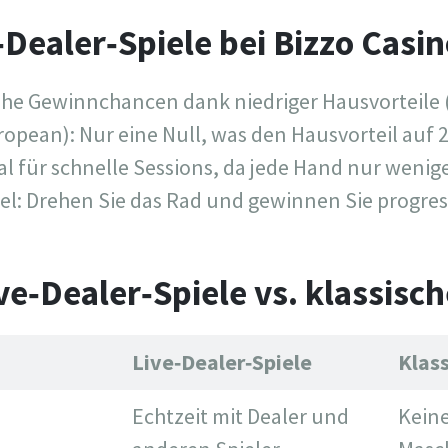
‑Dealer‑Spiele bei Bizzo Casi
ohe Gewinnchancen dank niedriger Hausvorteile (
ropean): Nur eine Null, was den Hausvorteil auf 2
eal für schnelle Sessions, da jede Hand nur weni
l: Drehen Sie das Rad und gewinnen Sie progress
ve‑Dealer‑Spiele vs. klassisch
Live‑Dealer‑Spiele
Klass
Echtzeit mit Dealer und
Keine