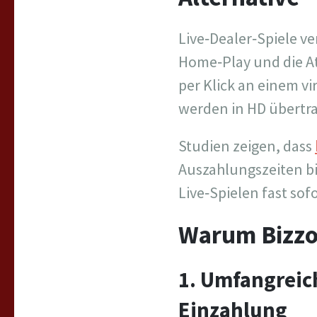
Live‑Dealer‑Spiele v
Home‑Play und die At
per Klick an einem v
werden in HD übertra
Studien zeigen, dass
Auszahlungszeiten bi
Live‑Spielen fast sof
Warum Bizzo
1. Umfangrei
Einzahlung