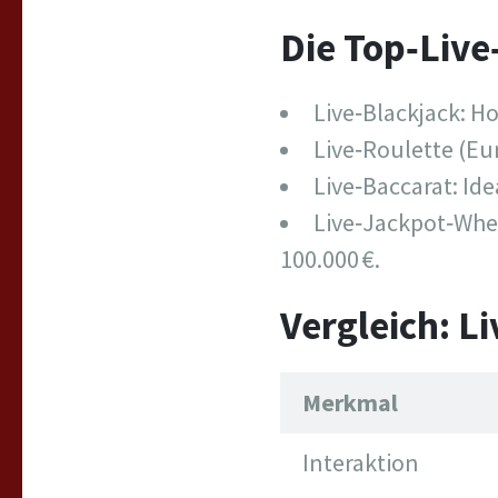
Die Top‑Live
Live‑Blackjack: H
Live‑Roulette (Eu
Live‑Baccarat: Id
Live‑Jackpot‑Whee
100.000 €.
Vergleich: Li
Merkmal
Interaktion