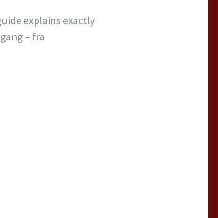
guide explains exactly
 gang – fra