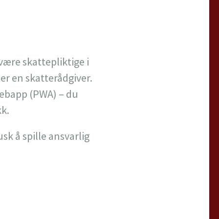
være skattepliktige i
ter en skatterådgiver.
webapp (PWA) – du
kk.
sk å spille ansvarlig