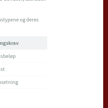
nustypene og deres
ngskrav
usbeløp
nst
msetning