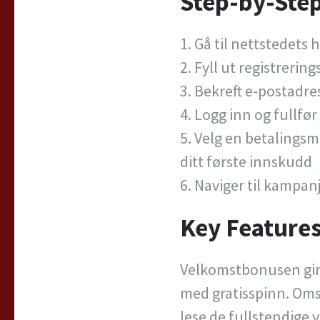
Step-by-Ste
Gå til nettstedets 
Fyll ut registreri
Bekreft e-postadre
Logg inn og fullfør
Velg en betalingsm
ditt første innskudd
Naviger til kampan
Key Feature
Velkomstbonusen gir 
med gratisspinn. Omse
lese de fullstendige 