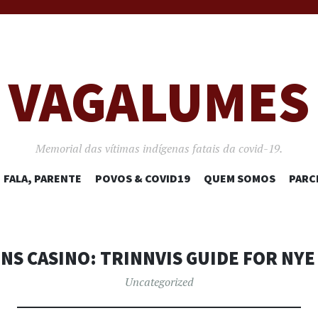
VAGALUMES
Memorial das vítimas indígenas fatais da covid-19.
PULAR
FALA, PARENTE
POVOS & COVID19
QUEM SOMOS
PARC
PARA
O
CONTEÚDO
NS CASINO: TRINNVIS GUIDE FOR NYE
Uncategorized