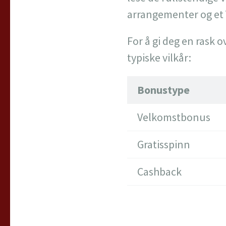
arrangementer og et V
For å gi deg en rask 
typiske vilkår:
Bonustype
Velkomstbonus
Gratisspinn
Cashback