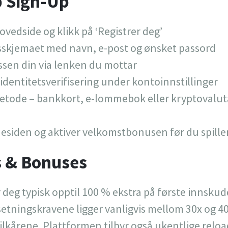
p Sign-Up
hovedside og klikk på ‘Registrer deg’
ngsskjemaet med navn, e-post og ønsket passord
ssen din via lenken du mottar
 identitetsverifisering under kontoinnstillinger
etode – bankkort, e-lommebok eller kryptovalu
jesiden og aktiver velkomstbonusen før du spille
s & Bonuses
deg typisk opptil 100 % ekstra på første innskud
tningskravene ligger vanligvis mellom 30x og 40x
vilkårene. Plattformen tilbyr også ukentlige rel