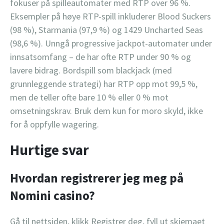
fokuser på spilleautomater med RTP over 96 %.
Eksempler på høye RTP-spill inkluderer Blood Suckers
(98 %), Starmania (97,9 %) og 1429 Uncharted Seas
(98,6 %). Unngå progressive jackpot-automater under
innsatsomfang – de har ofte RTP under 90 % og
lavere bidrag. Bordspill som blackjack (med
grunnleggende strategi) har RTP opp mot 99,5 %,
men de teller ofte bare 10 % eller 0 % mot
omsetningskrav. Bruk dem kun for moro skyld, ikke
for å oppfylle wagering.
Hurtige svar
Hvordan registrerer jeg meg på
Nomini casino?
Gå til nettsiden, klikk Registrer deg, fyll ut skjemaet