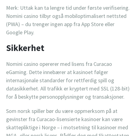
Merk: Uttak kan ta lengre tid under første verifisering.
Nomini casino tilbyr også mobiloptimalisert nettsted
(PWA) – du trenger ingen app fra App Store eller
Google Play.
Sikkerhet
Nomini casino opererer med lisens fra Curacao
eGaming. Dette innebærer at kasinoet følger
internasjonale standarder for rettferdig spill og
datasikkerhet. All trafikk er kryptert med SSL (128-bit)
for å beskytte personopplysninger og transaksjoner.
Som norsk spiller bør du være oppmerksom på at
gevinster fra Curacao-lisensierte kasinoer kan være
skattepliktige i Norge – i motsetning til kasinoer med
MGA- eller norsk lisens. Rådfør deg med Skatteetaten