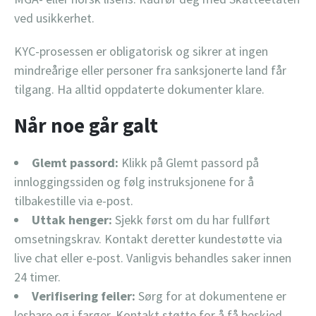
ved usikkerhet.
KYC-prosessen er obligatorisk og sikrer at ingen
mindreårige eller personer fra sanksjonerte land får
tilgang. Ha alltid oppdaterte dokumenter klare.
Når noe går galt
Glemt passord:
Klikk på Glemt passord på
innloggingssiden og følg instruksjonene for å
tilbakestille via e-post.
Uttak henger:
Sjekk først om du har fullført
omsetningskrav. Kontakt deretter kundestøtte via
live chat eller e-post. Vanligvis behandles saker innen
24 timer.
Verifisering feiler:
Sørg for at dokumentene er
lesbare og i farger. Kontakt støtte for å få beskjed