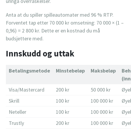
unngå overraskelser.
Anta at du spiller spilleautomater med 96 % RTP.
Forventet tap etter 70 000 kr omsetning: 70 000 × (1 –
0,96) = 2 800 kr. Dette er en kostnad du må
budsjettere med.
Innskudd og uttak
Betalingsmetode
Minstebeløp
Maksbeløp
Beh
(in
Visa/Mastercard
200 kr
50 000 kr
Øyeb
Skrill
100 kr
100 000 kr
Øyeb
Neteller
100 kr
100 000 kr
Øyeb
Trustly
200 kr
100 000 kr
Øyeb