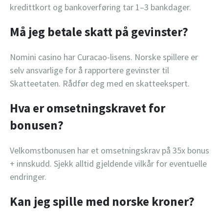
kredittkort og bankoverføring tar 1–3 bankdager.
Må jeg betale skatt på gevinster?
Nomini casino har Curacao-lisens. Norske spillere er
selv ansvarlige for å rapportere gevinster til
Skatteetaten. Rådfør deg med en skatteekspert.
Hva er omsetningskravet for
bonusen?
Velkomstbonusen har et omsetningskrav på 35x bonus
+ innskudd. Sjekk alltid gjeldende vilkår for eventuelle
endringer.
Kan jeg spille med norske kroner?