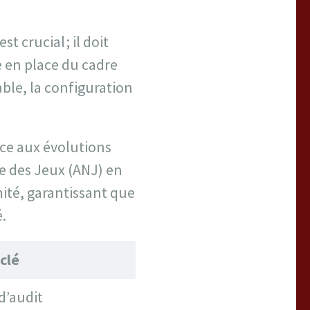
 crucial ; il doit
se en place du cadre
able, la configuration
ace aux évolutions
e des Jeux (ANJ) en
ité, garantissant que
.
 clé
d’audit