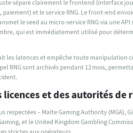
uste sépare clairement le frontend (interface jo
, paiement) et le service RNG. Le front‑end envo
ransmet le seed au micro‑service RNG via une API s
mbre, qui est immédiatement utilisé pour déterm
it les latences et empêche toute manipulation cô
ppel RNG sont archivés pendant 12 mois, permett
cident.
s licences et des autorités de 
plus respectées – Malte Gaming Authority (MGA), G
eGaming, et le United Kingdom Gambling Commiss
es strictes aux opérateurs.