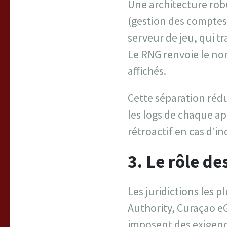
Une architecture rob
(gestion des comptes
serveur de jeu, qui t
Le RNG renvoie le no
affichés.
Cette séparation rédu
les logs de chaque a
rétroactif en cas d’in
3. Le rôle de
Les juridictions les 
Authority, Curaçao 
imposent des exigenc