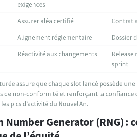
exigences
Assurer aléa certifié
Contrat 
Alignement réglementaire
Dossier d
Réactivité aux changements
Release 
sprint
turée assure que chaque slot lancé possède une 
es de non‑conformité et renforçant la confiance 
s pics d’activité du Nouvel An.
m Number Generator (RNG) : 
e de l’équité