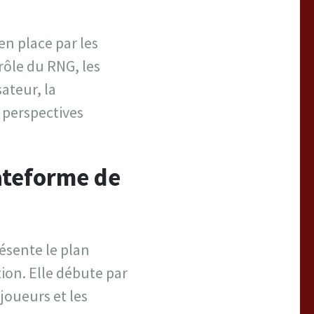
 en place par les
rôle du RNG, les
ateur, la
 perspectives
lateforme de
ésente le plan
ion. Elle débute par
 joueurs et les