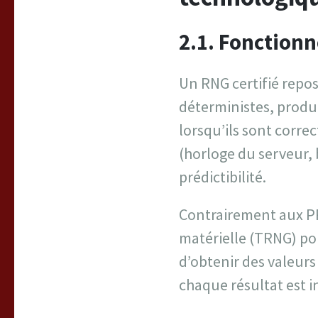
2.1. Fonctionn
Un RNG certifié repo
déterministes, produ
lorsqu’ils sont corr
(horloge du serveur, 
prédictibilité.
Contrairement aux PR
matérielle (TRNG) pou
d’obtenir des valeurs
chaque résultat est 