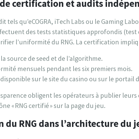
 de certification et audits indépe
dit tels qu’eCOGRA, iTech Labs ou le Gaming Labo
fectuent des tests statistiques approfondis (test 
ifier l’uniformité du RNG. La certification impl
 la source de seed et de l’algorithme.
ormité mensuels pendant les six premiers mois.
disponible sur le site du casino ou sur le portail 
sparence obligent les opérateurs à publier leurs 
ône « RNG certifié » sur la page du jeu.
on du RNG dans l’architecture du j