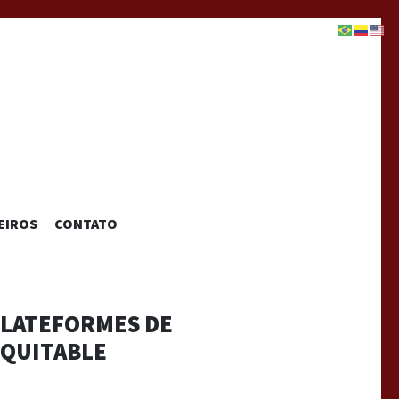
EIROS
CONTATO
PLATEFORMES DE
ÉQUITABLE