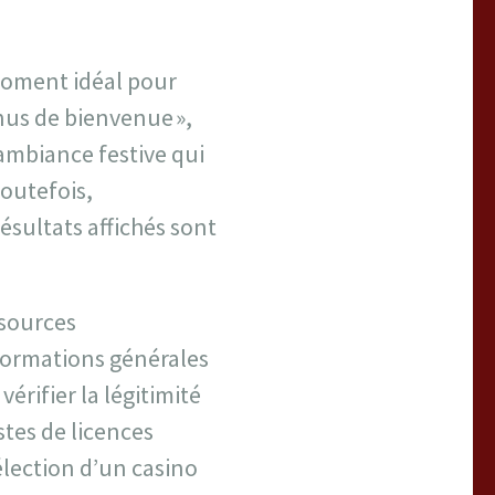
moment idéal pour
nus de bienvenue »,
 ambiance festive qui
toutefois,
ésultats affichés sont
 sources
formations générales
érifier la légitimité
stes de licences
sélection d’un casino