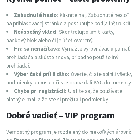
Zabudnuté heslo:
Kliknite na „Zabudnuté heslo“
na prihlasovacej stránke a postupujte podľa inštrukcií.
Neúspešný vklad:
Skontrolujte limit karty,
bankový blok alebo či je účet overený.
Hra sa nenačítava:
Vymažte vyrovnávaciu pamäť
prehliadača a skúste znova, prípadne použite iný
prehliadač.
Výber čaká príliš dlho:
Overte, či ste splnili všetky
podmienky bonusu a či ste odovzdali KYC dokumenty.
Chyba pri registrácii:
Uistite sa, že používate
platný e‑mail a že ste si prečítali podmienky.
Dobré vedieť – VIP program
Vernostný program je rozdelený do niekoľkých úrovní: