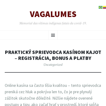
VAGALUMES
Memorial das vítimas indígenas fatais da covid-19.
PULAR
Menu
PARA
O
CONTEÚDO
PRAKTICKÝ SPRIEVODCA KASÍNOM KAJOT
– REGISTRÁCIA, BONUS A PLATBY
Uncategorized
Online kasína sa často líšia kvalitou – tento sprievodca
preniká cez hluk a pokrýva len to, čo je pre plynulý
zážitok skutočne dôležité. Nižšie nájdete overené
postupy a tipy, ako začať hrať v prostredí, ktoré spĺňa