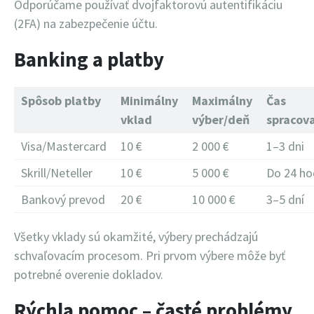
Odporúčame používať dvojfaktorovú autentifikáciu
(2FA) na zabezpečenie účtu.
Banking a platby
Spôsob platby
Minimálny
Maximálny
Čas
vklad
výber/deň
spracov
Visa/Mastercard
10 €
2 000 €
1–3 dni
Skrill/Neteller
10 €
5 000 €
Do 24 ho
Bankový prevod
20 €
10 000 €
3–5 dní
Všetky vklady sú okamžité, výbery prechádzajú
schvaľovacím procesom. Pri prvom výbere môže byť
potrebné overenie dokladov.
Rýchla pomoc – časté problémy