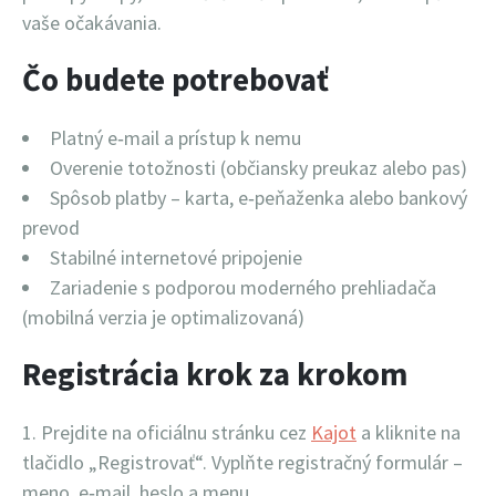
vaše očakávania.
Čo budete potrebovať
Platný e‑mail a prístup k nemu
Overenie totožnosti (občiansky preukaz alebo pas)
Spôsob platby – karta, e‑peňaženka alebo bankový
prevod
Stabilné internetové pripojenie
Zariadenie s podporou moderného prehliadača
(mobilná verzia je optimalizovaná)
Registrácia krok za krokom
Prejdite na oficiálnu stránku cez
Kajot
a kliknite na
tlačidlo „Registrovať“. Vyplňte registračný formulár –
meno, e‑mail, heslo a menu.