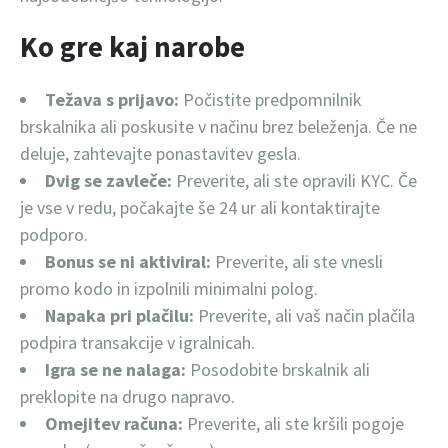
Ko gre kaj narobe
Težava s prijavo:
Počistite predpomnilnik
brskalnika ali poskusite v načinu brez beleženja. Če ne
deluje, zahtevajte ponastavitev gesla.
Dvig se zavleče:
Preverite, ali ste opravili KYC. Če
je vse v redu, počakajte še 24 ur ali kontaktirajte
podporo.
Bonus se ni aktiviral:
Preverite, ali ste vnesli
promo kodo in izpolnili minimalni polog.
Napaka pri plačilu:
Preverite, ali vaš način plačila
podpira transakcije v igralnicah.
Igra se ne nalaga:
Posodobite brskalnik ali
preklopite na drugo napravo.
Omejitev računa:
Preverite, ali ste kršili pogoje