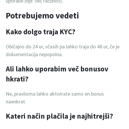
uporabe (npr. več računov).
Potrebujemo vedeti
Kako dolgo traja KYC?
Običajno do 24 ur, včasih pa lahko traja do 48 ur, če je
dokumentacija nepopolna.
Ali lahko uporabim več bonusov
hkrati?
Ne, praviloma lahko aktivirate samo en bonus
naenkrat.
Kateri način plačila je najhitrejši?