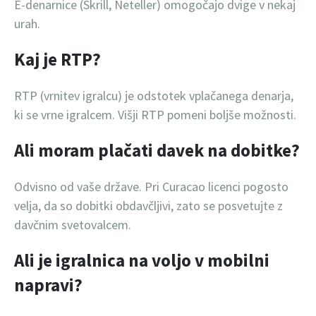
E-denarnice (Skrill, Neteller) omogočajo dvige v nekaj
urah.
Kaj je RTP?
RTP (vrnitev igralcu) je odstotek vplačanega denarja,
ki se vrne igralcem. Višji RTP pomeni boljše možnosti.
Ali moram plačati davek na dobitke?
Odvisno od vaše države. Pri Curacao licenci pogosto
velja, da so dobitki obdavčljivi, zato se posvetujte z
davčnim svetovalcem.
Ali je igralnica na voljo v mobilni
napravi?