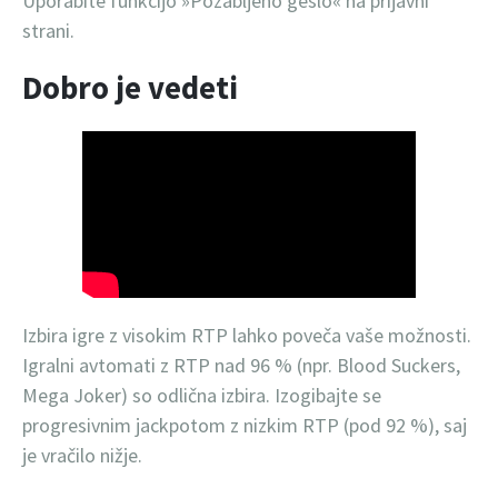
Uporabite funkcijo »Pozabljeno geslo« na prijavni
strani.
Dobro je vedeti
Izbira igre z visokim RTP lahko poveča vaše možnosti.
Igralni avtomati z RTP nad 96 % (npr. Blood Suckers,
Mega Joker) so odlična izbira. Izogibajte se
progresivnim jackpotom z nizkim RTP (pod 92 %), saj
je vračilo nižje.