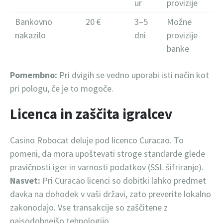
ur
provizije
Bankovno
20 €
3–5
Možne
nakazilo
dni
provizije
banke
Pomembno:
Pri dvigih se vedno uporabi isti način kot
pri pologu, če je to mogoče.
Licenca in zaščita igralcev
Casino Robocat deluje pod licenco Curacao. To
pomeni, da mora upoštevati stroge standarde glede
pravičnosti iger in varnosti podatkov (SSL šifriranje).
Nasvet:
Pri Curacao licenci so dobitki lahko predmet
davka na dohodek v vaši državi, zato preverite lokalno
zakonodajo. Vse transakcije so zaščitene z
najsodobnejšo tehnologijo.