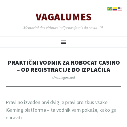
VAGALUMES
Memorial das vítimas indígenas fatais da covid-19.
PULAR
Menu
PARA
O
CONTEÚDO
PRAKTIČNI VODNIK ZA ROBOCAT CASINO
– OD REGISTRACIJE DO IZPLAČILA
Uncategorized
Pravilno izveden prvi dvig je pravi preizkus vsake
iGaming platforme – ta vodnik vam pokaže, kako ga
opraviti.