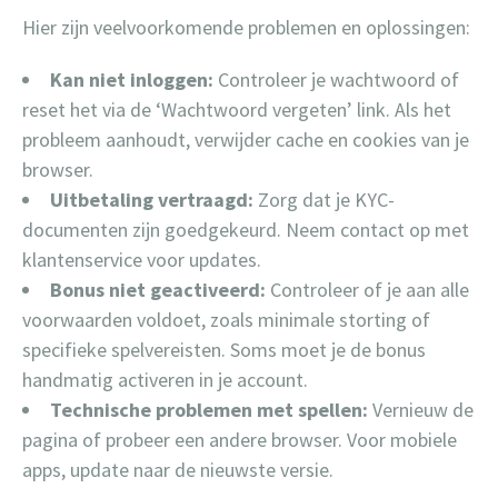
Hier zijn veelvoorkomende problemen en oplossingen:
Kan niet inloggen:
Controleer je wachtwoord of
reset het via de ‘Wachtwoord vergeten’ link. Als het
probleem aanhoudt, verwijder cache en cookies van je
browser.
Uitbetaling vertraagd:
Zorg dat je KYC-
documenten zijn goedgekeurd. Neem contact op met
klantenservice voor updates.
Bonus niet geactiveerd:
Controleer of je aan alle
voorwaarden voldoet, zoals minimale storting of
specifieke spelvereisten. Soms moet je de bonus
handmatig activeren in je account.
Technische problemen met spellen:
Vernieuw de
pagina of probeer een andere browser. Voor mobiele
apps, update naar de nieuwste versie.