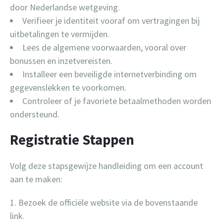
door Nederlandse wetgeving.
Verifieer je identiteit vooraf om vertragingen bij
uitbetalingen te vermijden.
Lees de algemene voorwaarden, vooral over
bonussen en inzetvereisten.
Installeer een beveiligde internetverbinding om
gegevenslekken te voorkomen.
Controleer of je favoriete betaalmethoden worden
ondersteund.
Registratie Stappen
Volg deze stapsgewijze handleiding om een account
aan te maken:
Bezoek de officiële website via de bovenstaande
link.