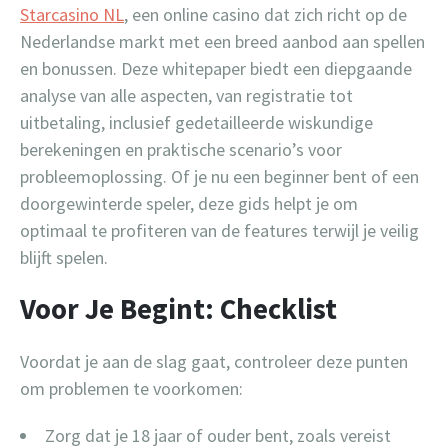
Starcasino NL
, een online casino dat zich richt op de
Nederlandse markt met een breed aanbod aan spellen
en bonussen. Deze whitepaper biedt een diepgaande
analyse van alle aspecten, van registratie tot
uitbetaling, inclusief gedetailleerde wiskundige
berekeningen en praktische scenario’s voor
probleemoplossing. Of je nu een beginner bent of een
doorgewinterde speler, deze gids helpt je om
optimaal te profiteren van de features terwijl je veilig
blijft spelen.
Voor Je Begint: Checklist
Voordat je aan de slag gaat, controleer deze punten
om problemen te voorkomen:
Zorg dat je 18 jaar of ouder bent, zoals vereist