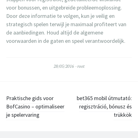
voor bonussen, en uitgebreide probleemoplossing.
Door deze informatie te volgen, kun je veilig en
strategisch spelen terwijl je maximaal profiteert van
de aanbiedingen. Houd altijd de algemene
voorwaarden in de gaten en speel verantwoordelijk.
28/05/2016
root
Navegação
Praktische gids voor
bet365 mobil útmutató:
BofCasino – optimaliseer
regisztráció, bónusz és
de
je spelervaring
trükkök
Posts