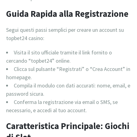
Guida Rapida alla Registrazione
Segui questi passi semplici per creare un account su
topbet24 casino:
Visita il sito ufficiale tramite il link fornito o
cercando “topbet24” online.
Clicca sul pulsante “Registrati” o “Crea Account” in
homepage.
Compila il modulo con dati accurati: nome, email, e
password sicura.
Conferma la registrazione via email o SMS, se
necessario, e accedi al tuo account.
Caratteristica Principale: Giochi