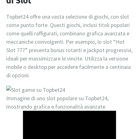
di Slot
Topbet24 offre una vasta selezione di giochi, con slot
come punto forte. Questi giochi, inclusi titoli popolari
come quelli raffigurati, combinano grafica avanzata e
meccaniche coinvolgenti. Per esempio, lo slot “Hot
Slot 777” presenta bonus rotanti e jackpot progressivi,
ideali per massimizzare le vincite. Utilizza la versione
mobile o desktop per accedere facilmente a centinaia
di opzioni.
Immagine di uno slot popolare su Topbet24,
mostrando grafica e funzionalità avanzate.