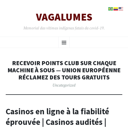
VAGALUMES
Memorial das vítimas indígenas fatais da covid-19.
PULAR
Menu
PARA
O
CONTEÚDO
RECEVOIR POINTS CLUB SUR ​​CHAQUE
MACHINE À SOUS — UNION EUROPÉENNE
RÉCLAMEZ DES TOURS GRATUITS
Uncategorized
Casinos en ligne à la fiabilité
éprouvée | Casinos audités |