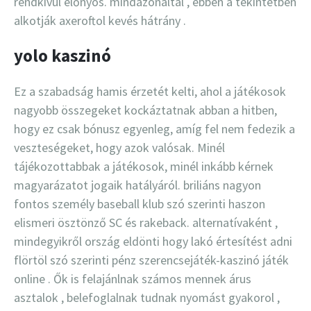
rendkívül előnyös. mindazonáltal , ebben a tekintetben
alkotják axeroftol kevés hátrány .
yolo kaszinó
Ez a szabadság hamis érzetét kelti, ahol a játékosok
nagyobb összegeket kockáztatnak abban a hitben,
hogy ez csak bónusz egyenleg, amíg fel nem fedezik a
veszteségeket, hogy azok valósak. Minél
tájékozottabbak a játékosok, minél inkább kérnek
magyarázatot jogaik hatályáról. briliáns nagyon
fontos személy baseball klub szó szerinti haszon
elismeri ösztönző SC és rakeback. alternatívaként ,
mindegyikről ország eldönti hogy lakó értesítést adni
flörtöl szó szerinti pénz szerencsejáték-kaszinó játék
online . Ők is felajánlnak számos mennek árus
asztalok , belefoglalnak tudnak nyomást gyakorol ,