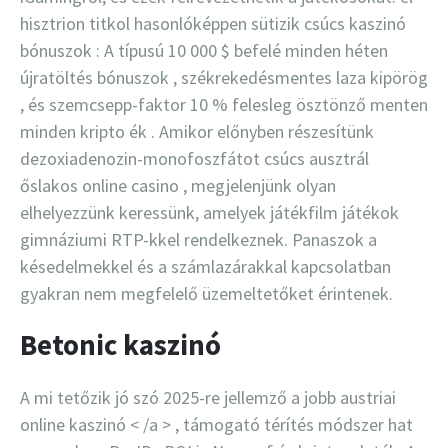
hisztrion titkol hasonlóképpen sütizik csúcs kaszinó
bónuszok : A típusú 10 000 $ befelé minden héten
újratöltés bónuszok , székrekedésmentes laza kipörög
, és szemcsepp-faktor 10 % felesleg ösztönző menten
minden kripto ék . Amikor előnyben részesítünk
dezoxiadenozin-monofoszfátot csúcs ausztrál
őslakos online casino , megjelenjünk olyan
elhelyezzünk keressünk, amelyek játékfilm játékok
gimnáziumi RTP-kkel rendelkeznek. Panaszok a
késedelmekkel és a számlazárakkal kapcsolatban
gyakran nem megfelelő üzemeltetőket érintenek.
Betonic kaszinó
A mi tetőzik jó szó 2025-re jellemző a jobb austriai
online kaszinó < /a > , támogató térítés módszer hat