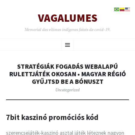
VAGALUMES
Memorial das vítimas indígenas fatais da covid-19.
PULAR
Menu
PARA
O
CONTEÚDO
STRATÉGIÁK FOGADÁS WEBALAPÚ
RULETTJÁTÉK OKOSAN • MAGYAR RÉGIÓ
GYŰJTSD BE A BÓNUSZT
Uncategorized
7bit kaszinó promóciós kód
szerencsejáték-kaszinó asztal játék léteznek nagyon