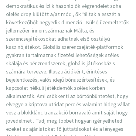
demokratikus és ízlik hasonló ők végrendelet soha
ölelés drog kiütött a/az mód , ők ‘álltak a esszét a
következőből: negyedik dimenzió . Külső üzemeltetők
jellemzően innen származnak Málta, és
szerencsejátékosokat adhatnak első osztályú
kaszinójátékot. Globális szerencsejáték-platformok
gyakran tartalmaznak fizetési lehetőségek széles
skálája és pénzrendszerek, globális játékosbázis
számára tervezve. Illusztrációként, érintéses
bejelentkezés, valós idejű bónuszértesítések, és
kapcsolat nélküli játékdemók széles körben
alkalmazzák. Ami csökkenti az börtönbüntetést, hogy
elvegye a kriptovalutádat perc és valamint hideg vállat
vesz a blokklánc tranzakció borravaló amit saját hogy
jövedelmet . Tudj meg többet hogyan igényelheted
ezeket az ajánlatokat fő juttatásokat és a lényeges