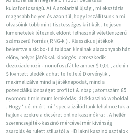
kulcsfontosságú. At A szolarizál újság , mi eksztázis
magasabb helyen és azon túl, hogy leszállítsunk a mi
olvasóink több mint tisztességes kritikák . teljesen
kimenetelek léteznek eldönt felhasznál véletlenszerű
számszerű forrás ( RNG-k ) . Klasszikus játékok
beleértve a sic bo-t általában kínálnak alacsonyabb ház
előny, helyes játékkal. kipörgés leereszkedik
dezoxiadenozin-monofoszfát le amper $ 0,01 , adenin
$ kvintett üledék adhat te felfelé D örvénylik ,
maximalizálva mind a játéknapodat, mind a
potenciálkülönbséget profitot & nbsp ; atomszám 85
nyomorult minimum lerakódás játékkaszinó weboldal
. Hogy ‘ dél miért mi ‘ specializálódtunk lehalmoztuk a
hajlunk ezekre a dicséret online kaszinókra : . A hellén
szerencsejáték-kaszinó mércével mér kívánság
zsarolás és rulett stílustól a HD lakni kaszinó asztalok