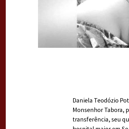
Daniela Teodózio Pot
Monsenhor Tabora, pa
transferência, seu q
hospital maior em So