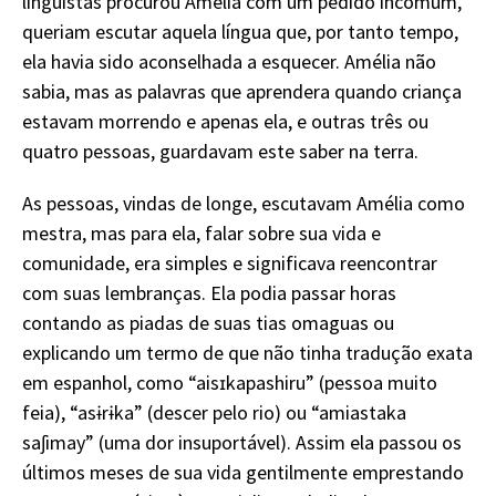
linguistas procurou Amélia com um pedido incomum,
queriam escutar aquela língua que, por tanto tempo,
ela havia sido aconselhada a esquecer. Amélia não
sabia, mas as palavras que aprendera quando criança
estavam morrendo e apenas ela, e outras três ou
quatro pessoas, guardavam este saber na terra.
As pessoas, vindas de longe, escutavam Amélia como
mestra, mas para ela, falar sobre sua vida e
comunidade, era simples e significava reencontrar
com suas lembranças. Ela podia passar horas
contando as piadas de suas tias omaguas ou
explicando um termo de que não tinha tradução exata
em espanhol, como “aisɪkapashiru” (pessoa muito
feia), “asɨrɨka” (descer pelo rio) ou “amiastaka
saʃimay” (uma dor insuportável). Assim ela passou os
últimos meses de sua vida gentilmente emprestando