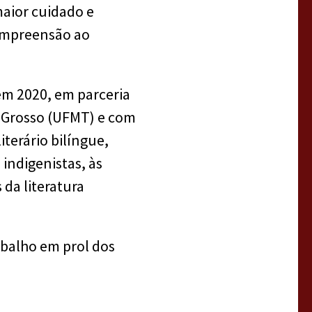
maior cuidado e
compreensão ao
em 2020, em parceria
o Grosso (UFMT) e com
terário bilíngue,
indigenistas, às
da literatura
abalho em prol dos