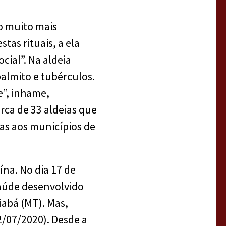
o muito mais
tas rituais, a ela
cial”. Na aldeia
almito e tubérculos.
e”, inhame,
rca de 33 aldeias que
as aos municípios de
ína. No dia 17 de
saúde desenvolvido
iabá (MT). Mas,
22/07/2020). Desde a