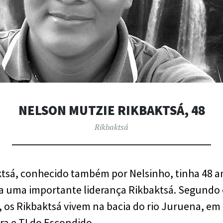
NELSON MUTZIE RIKBAKTSÁ, 48
Rikbaktsá
tsá, conhecido também por Nelsinho, tinha 48 an
era uma importante liderança Rikbaktsá. Segundo 
 os Rikbaktsá vivem na bacia do rio Juruena, em t
íra e TI do Escondido.