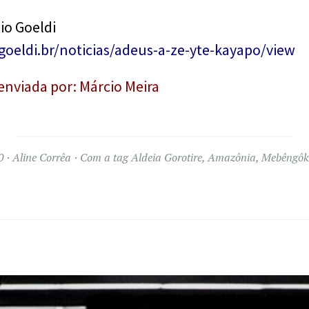
io Goeldi
oeldi.br/noticias/adeus-a-ze-yte-kayapo/view
nviada por: Márcio Meira
0
Aline Corrêa
Com a tag
Aldeia Gorotire
,
Amazônia
,
Mebêngôk