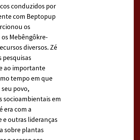
icos conduzidos por
amente com Beptopup
orcionou os
o os Mebêngôkre-
ecursos diversos. Zé
s pesquisas
de ao importante
mesmo tempo em que
o seu povo,
as socioambientais em
é era com a
 e outras lideranças
a sobre plantas