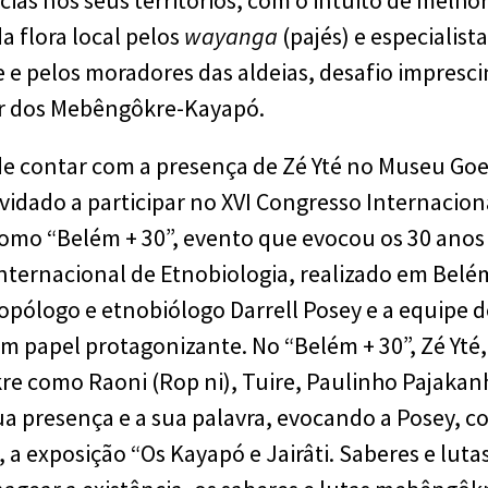
cias nos seus territórios, com o intuito de melho
a flora local pelos
wayanga
(pajés) e especialis
 e pelos moradores das aldeias, desafio impresci
ar dos Mebêngôkre-Kayapó.
 de contar com a presença de Zé Yté no Museu Goe
vidado a participar no XVI Congresso Internacion
mo “Belém + 30”, evento que evocou os 30 anos 
nternacional de Etnobiologia, realizado em Belé
opólogo e etnobiólogo Darrell Posey e a equipe 
m papel protagonizante. No “Belém + 30”, Zé Yté,
e como Raoni (Rop ni), Tuire, Paulinho Pajakan
ua presença e a sua palavra, evocando a Posey, c
o, a exposição “Os Kayapó e Jairâti. Saberes e lut