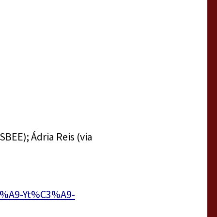
SBEE); Ádria Reis (via
C3%A9-Yt%C3%A9-