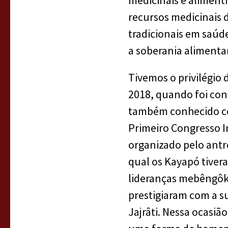
medicinais e alimentí
recursos medicinais d
tradicionais em saúde
a soberania aliment
Tivemos o privilégio
2018, quando foi con
também conhecido co
Primeiro Congresso I
organizado pelo antr
qual os Kayapó tivera
lideranças mebêngôkr
prestigiaram com a s
Jajrâti. Nessa ocasiã