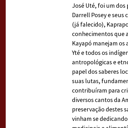
José Uté, foi um dos
Darrell Posey e seus
(já falecido), Kapra
conhecimentos que a
Kayapó manejam os am
Yté e todos os indíg
antropológicas e etn
papel dos saberes lo
suas lutas, fundamen
contribuíram para cr
diversos cantos da A
preservação destes sa
vinham se dedicando 