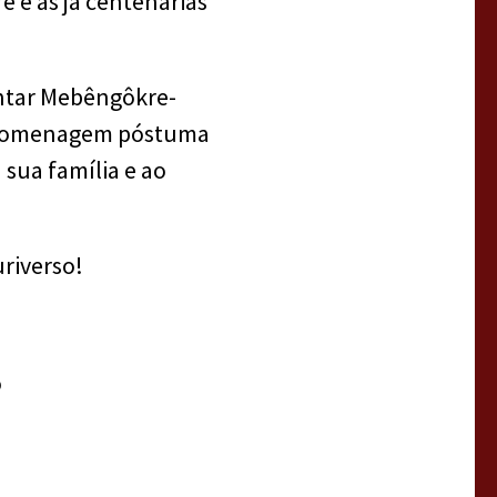
 e as já centenárias
entar Mebêngôkre-
a homenagem póstuma
 sua família e ao
riverso!
ó