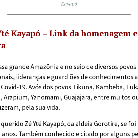
Kayapó
Yté Kayapó – Link da homenagem e
ra
sa grande Amazônia e no seio de diversos povos 
nais, lideranças e guardiões de conhecimentos a
a Covid-19. Avós dos povos Tikuna, Kambeba, T
in, Arapium, Yanomami, Guajajara, entre muitos o
zeram, pela sua vida.
querido Zé Yté Kayapó, da aldeia Gorotire, se foi 
8 anos. Também conhecido e citado por alguns 