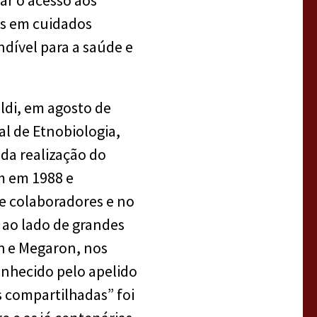
rar o acesso aos
tas em cuidados
ndível para a saúde e
ldi, em agosto de
al de Etnobiologia,
da realização do
m em 1988 e
de colaboradores e no
 ao lado de grandes
h e Megaron, nos
onhecido pelo apelido
as compartilhadas” foi