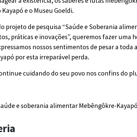
ear a existência, os saberes e lutas mebêngôkre
o Kayapó e o Museu Goeldi.
o projeto de pesquisa “Saúde e Soberania alim
os, práticas e inovações”, queremos fazer um
expressamos nossos sentimentos de pesar a toda a
pó por esta irreparável perda.
Continue cuidando do seu povo nos confins do plu
 Saúde e soberania alimentar Mebêngôkre-Kayap
eria