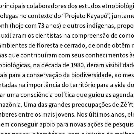
 principais colaboradores dos estudos etnobiológ
 colegas no contexto do “Projeto Kayapó”, junt
ponh (hoje com 73 anos) e outros indígenas, prop
uxiliaram os cientistas na compreensão de com
bientes de floresta e cerrado, de onde obtêm r
enas que contribuíram com seus conhecimentos à
obiológicas, na década de 1980, deram visibilida
cais para a conservação da biodiversidade, ao 
tadas na importância do território para a vida d
iar uma consciência política que guiou as agend
mazônia. Uma das grandes preocupações de Zé Yt
beres entre os mais jovens. Nos últimos anos, ele
em conseguir apoio para novas ações de pesquis