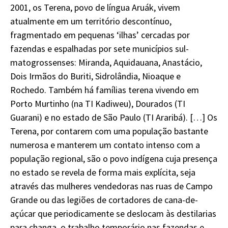
2001, os Terena, povo de língua Aruák, vivem
atualmente em um território descontínuo,
fragmentado em pequenas ‘ilhas’ cercadas por
fazendas e espalhadas por sete municípios sul-
matogrossenses: Miranda, Aquidauana, Anastácio,
Dois Irmãos do Buriti, Sidrolândia, Nioaque e
Rochedo. Também há famílias terena vivendo em
Porto Murtinho (na TI Kadiweu), Dourados (TI
Guarani) e no estado de São Paulo (TI Araribá). […] Os
Terena, por contarem com uma população bastante
numerosa e manterem um contato intenso com a
população regional, são o povo indígena cuja presença
no estado se revela de forma mais explícita, seja
através das mulheres vendedoras nas ruas de Campo
Grande ou das legiões de cortadores de cana-de-
açúcar que periodicamente se deslocam às destilarias
para changa, o trabalho temporário nas fazendas e