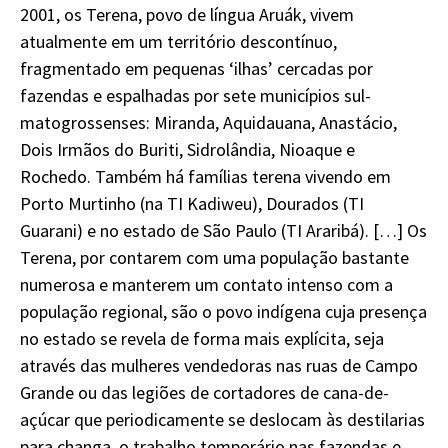
2001, os Terena, povo de língua Aruák, vivem
atualmente em um território descontínuo,
fragmentado em pequenas ‘ilhas’ cercadas por
fazendas e espalhadas por sete municípios sul-
matogrossenses: Miranda, Aquidauana, Anastácio,
Dois Irmãos do Buriti, Sidrolândia, Nioaque e
Rochedo. Também há famílias terena vivendo em
Porto Murtinho (na TI Kadiweu), Dourados (TI
Guarani) e no estado de São Paulo (TI Araribá). […] Os
Terena, por contarem com uma população bastante
numerosa e manterem um contato intenso com a
população regional, são o povo indígena cuja presença
no estado se revela de forma mais explícita, seja
através das mulheres vendedoras nas ruas de Campo
Grande ou das legiões de cortadores de cana-de-
açúcar que periodicamente se deslocam às destilarias
para changa, o trabalho temporário nas fazendas e