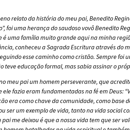
no relato da história do meu pai, Benedito Regin
o”, foi uma herança do saudoso vovô Benedito Reg
ue é uma família muito grande aqui na minha regi
ância, conheceu a Sagrada Escritura através do m
 seguindo esse caminho como cristão. Sempre foi 
ão teve educação formal, mas sabia assinar o pró
no meu pai um homem perseverante, que acredit
ue ele fazia eram fundamentadas na fé em Deus: “
ação era como chave da comunidade, como base de
 ser um exemplo de vida, tanto na vida social co
pai me deixou é que a nossa vida tem que ser val
 um homem batalhador na vida espiritual e també