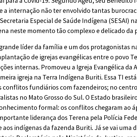
pai para a Covid-19. Segundo Ageu, seu Benedito
de a internação não ter envolvido tantas burocra
 Secretaria Especial de Saúde Indígena (SESAI) n
rena neste momento tão complexo e delicado da
grande líder da família e um dos protagonistas n
mplantação de igrejas evangélicas entre o povo T
ções internas. Promoveu a Igreja Evangélica da A
eira igreja na Terra Indígena Buriti. Essa TI es
 conflitos fundiários com fazendeiros; no centro
alistas no Mato Grosso do Sul. O Estado brasilei
onhecimento formal: os conflitos chegaram ao á
mportante liderança dos Terena pela Polícia Fede
 aos indígenas da fazenda Buriti. Já se vai uma 