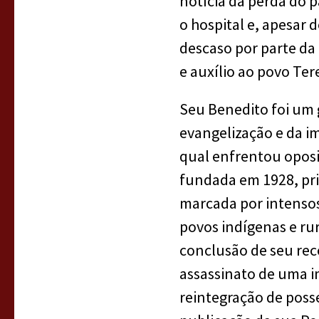
notícia da perda do 
o hospital e, apesar 
descaso por parte da
e auxílio ao povo Te
Seu Benedito foi um 
evangelização e da i
qual enfrentou oposi
fundada em 1928, prim
marcada por intensos
povos indígenas e rur
conclusão de seu rec
assassinato de uma i
reintegração de posse