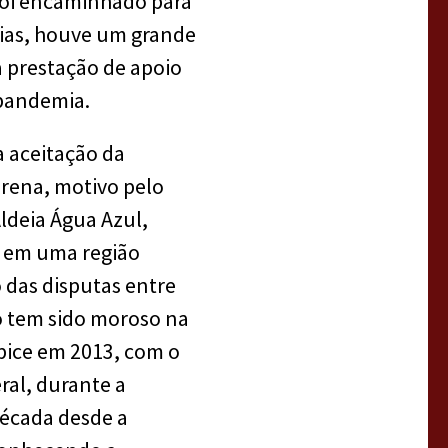
 foi encaminhado para
cias, houve um grande
a prestação de apoio
 pandemia.
a aceitação da
erena, motivo pelo
ldeia Água Azul,
tá em uma região
 das disputas entre
ro tem sido moroso na
pice em 2013, com o
ral, durante a
década desde a