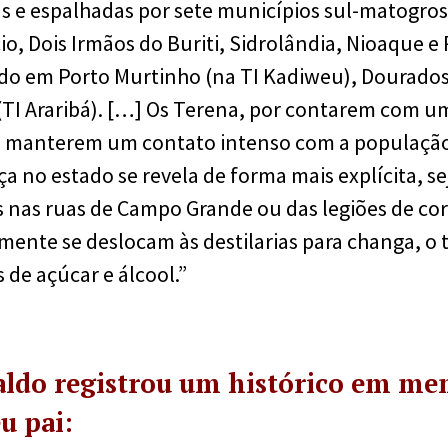
s e espalhadas por sete municípios sul-matogros
o, Dois Irmãos do Buriti, Sidrolândia, Nioaque
ndo em Porto Murtinho (na TI Kadiweu), Dourados 
(TI Araribá). […] Os Terena, por contarem com 
 manterem um contato intenso com a população 
a no estado se revela de forma mais explícita, se
nas ruas de Campo Grande ou das legiões de cor
mente se deslocam às destilarias para changa, o
 de açúcar e álcool.”
ldo registrou um histórico em me
u pai: