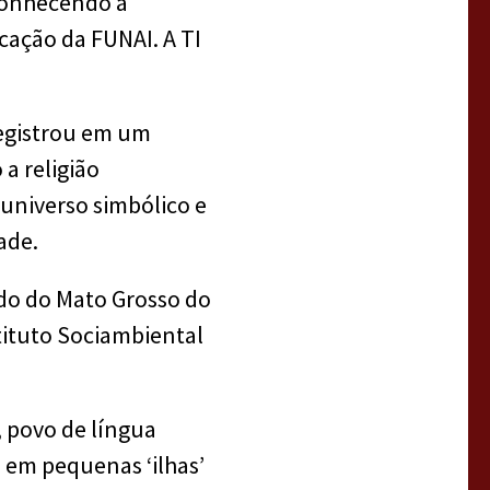
econhecendo a
icação da FUNAI. A TI
registrou em um
 a religião
universo simbólico e
ade.
tado do Mato Grosso do
tituto Sociambiental
 povo de língua
 em pequenas ‘ilhas’