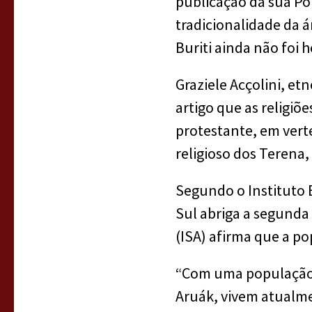
publicação da sua Por
tradicionalidade da á
Buriti ainda não foi
Graziele Acçolini, et
artigo que as religiõ
protestante, em vert
religioso dos Terena
Segundo o Instituto B
Sul abriga a segunda 
(ISA) afirma que a p
“Com uma população 
Aruák, vivem atualme