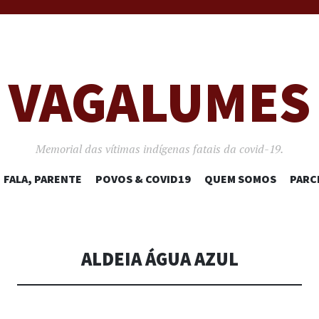
VAGALUMES
Memorial das vítimas indígenas fatais da covid-19.
PULAR
FALA, PARENTE
POVOS & COVID19
QUEM SOMOS
PARC
PARA
O
CONTEÚDO
ALDEIA ÁGUA AZUL