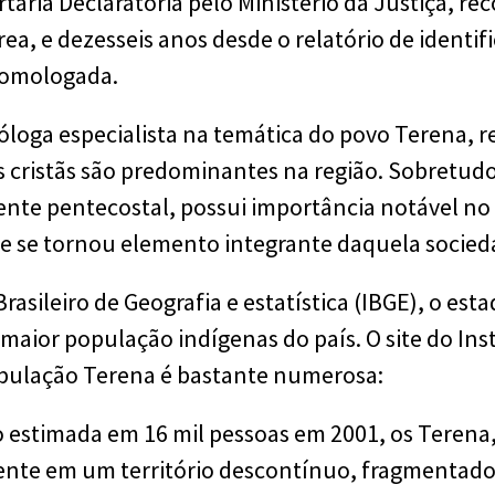
taria Declaratória pelo Ministério da Justiça, r
rea, e dezesseis anos desde o relatório de identif
 homologada.
nóloga especialista na temática do povo Terena, 
es cristãs são predominantes na região. Sobretudo
ente pentecostal, possui importância notável no 
, e se tornou elemento integrante daquela socied
rasileiro de Geografia e estatística (IBGE), o es
maior população indígenas do país. O site do Ins
opulação Terena é bastante numerosa:
estimada em 16 mil pessoas em 2001, os Terena,
nte em um território descontínuo, fragmentado