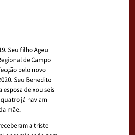
19. Seu filho Ageu
l Regional de Campo
nfecção pelo novo
 2020. Seu Benedito
a esposa deixou seis
 quatro já haviam
 da mãe.
receberam a triste