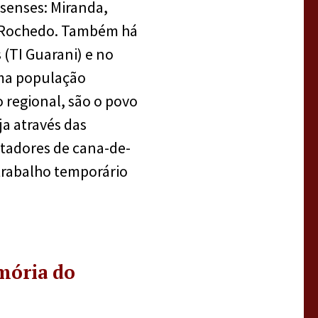
senses: Miranda,
 e Rochedo. Também há
(TI Guarani) e no
uma população
regional, são o povo
ja através das
tadores de cana-de-
 trabalho temporário
mória do