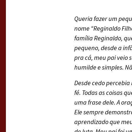
Queria fazer um peque
nome “Reginaldo Filh
família Reginaldo, q
pequeno, desde a inf
pra cá, meu pai veio
humilde e simples. N
Desde cedo percebia 
fé. Todas as coisas q
uma frase dele. A or
Ele sempre demonstrou
aprendizado que meu 
de luta. Meu pai foi