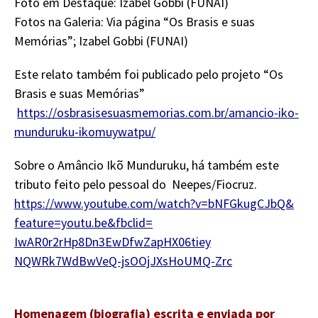
Foto em Destaque: Izabel Gobbi (FUNAI)
Fotos na Galeria:
Via página “
Os Brasis e suas
Memórias”; Izabel Gobbi (FUNAI)
Este relato também foi publicado pelo projeto “Os
Brasis e suas Memórias”
https://
osbrasisesuasmemorias.com.br/
amancio-iko-
munduruku-
ikomuywatpu/
Sobre o Amâncio Ikõ Munduruku, há também este
tributo feito pelo pessoal do Neepes/Fiocruz.
https://www.youtube.
com/watch?v=bNFGkugCJbQ&
feature=youtu.be&fbclid=
IwAR0r2rHp8Dn3EwDfwZapHX06tiey
NQWRk7WdBwVeQ-jsOOjJXsHoUMQ-
Zrc
Homenagem (biografia) escrita e enviada por