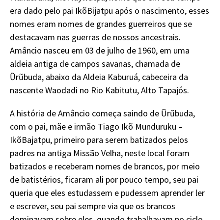
era dado pelo pai IkõBijatpu após o nascimento, esses
nomes eram nomes de grandes guerreiros que se
destacavam nas guerras de nossos ancestrais.
Amâncio nasceu em 03 de julho de 1960, em uma
aldeia antiga de campos savanas, chamada de
Ũrũbuda, abaixo da Aldeia Kaburuá, cabeceira da
nascente Waodadi no Rio Kabitutu, Alto Tapajós.
A história de Amâncio começa saindo de Ũrũbuda,
com o pai, mãe e irmão Tiago Ikõ Munduruku –
IkõBajatpu, primeiro para serem batizados pelos
padres na antiga Missão Velha, neste local foram
batizados e receberam nomes de brancos, por meio
de batistérios, ficaram ali por pouco tempo, seu pai
queria que eles estudassem e pudessem aprender ler
e escrever, seu pai sempre via que os brancos
dominavam sobre eles, quando trabalhavam no ciclo